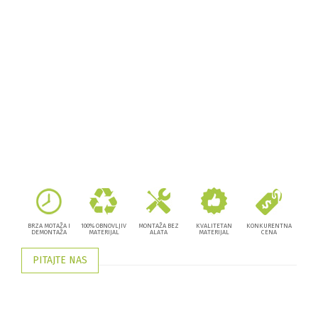
BRZA MOTAŽA I
100% OBNOVLJIV
MONTAŽA BEZ
KVALITETAN
KONKURENTNA
DEMONTAŽA
MATERIJAL
ALATA
MATERIJAL
CENA
PITAJTE NAS