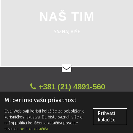
NAŠ TIM
SAZNAJ VIŠE
+381 (21) 4891-560
Mi cenimo vašu privatnost
Copyright © 2017 /
NS Plakat
/ All rights reserved.
Ovaj Web sajt koristi kolačiće za poboljšanje
Prihvati
korisničkog iskustva. Da biste saznali više o
kolačiće
našoj politici korišćenja kolačića posetite
Politika privatnosti
|
Politika kolačića
stranicu
politika kolačiča
.