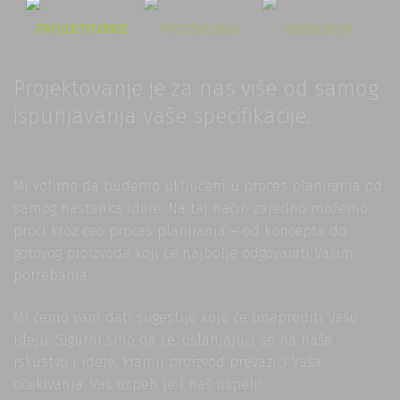
PROJEKTOVANJE
PROIZVODNJA
INSTALACIJA
Projektovanje je za nas više od samog
ispunjavanja vaše specifikacije.
Mi volimo da budemo uključeni u proces planiranja od
samog nastanka ideje. Na taj način zajedno možemo
proći kroz ceo proces planiranja ‒ od koncepta do
gotovog proizvoda koji će najbolje odgovarati Vašim
potrebama.
Mi ćemo vam dati sugestije koje će unaprediti Vašu
ideju. Sigurni smo da će, oslanjajući se na naše
iskustvo i ideje, krajnji proizvod prevazići Vaša
očekivanja. Vaš uspeh je i naš uspeh!