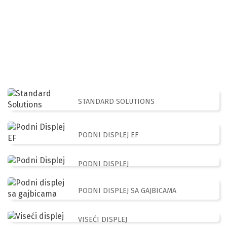
memoranduma, kataloga, flajera ili korporativnih
publikacija, ali i štampu velikog tiraža nalepnica,
postera, kartonske ambalaže, kartonskih displeja ili
bilborda...
STANDARD SOLUTIONS
PODNI DISPLEJ EF
PODNI DISPLEJ
PODNI DISPLEJ SA GAJBICAMA
VISEĆI DISPLEJ