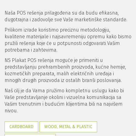
Naša POS rešenja prilagođena su da budu efikasna,
dugotrajna i zadovolje sve Vaše marketinške standarde.
Prilikom izrade koristimo preciznu metodologiju,
kvalitene materijale i najsavremeniju opremu kako bismo
pružili rešenja koje će u potpunosti odgovarati Vašim
potrebama i zahtevima.
NS Plakat POS rešenja moguće je primeniti u
predstavljanju prehrambenih proizvoda, kućne hemije,
kozmetičkih preparata, malih električnih uređaja i
mnogih drugih proizvoda iz ostalih branši poslovanja.
Naš cilj je da Vama pružimo kompletnu uslugu kako bi
Vaše predstavljanje okolini i vizuelna komunikacija sa
Vašim trenutnim i budućim klijentima bili na najvišem
nivou.
CARDBOARD
WOOD, METAL & PLASTIC