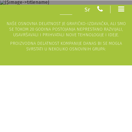
Sr
NAŠE OSNOVNA DELATNOST JE GRAFIČKO-IZDAVAČKA, ALI SMO
SE TOKOM 20 GODINA POSTOJANJA NEPRESTANO RAZVIJALI,
USAVRŠAVALI I PRIHVATALI NOVE TEHNOLOGIJE I IDEJE.
PROIZVODNA DELATNOST KOMPANIJE DANAS BI SE MOGLA
SVRSTATI U NEKOLIKO OSNOVNIH GRUPA:
POS - CARDBOARD