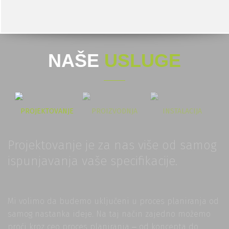
NAŠE
USLUGE
PROJEKTOVANJE
PROIZVODNJA
INSTALACIJA
Projektovanje je za nas više od samog
ispunjavanja vaše specifikacije.
Mi volimo da budemo uključeni u proces planiranja od
samog nastanka ideje. Na taj način zajedno možemo
proći kroz ceo proces planiranja ‒ od koncepta do