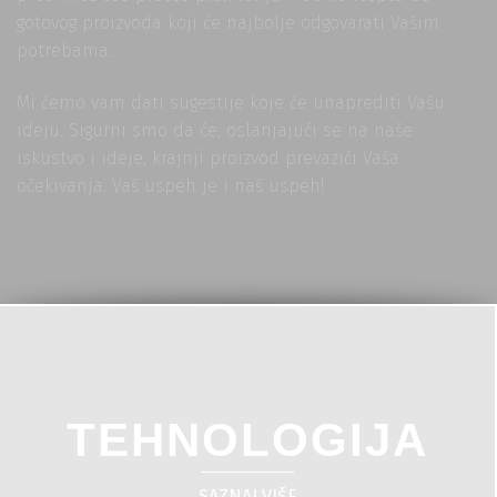
gotovog proizvoda koji će najbolje odgovarati Vašim
potrebama.
Mi ćemo vam dati sugestije koje će unaprediti Vašu
ideju. Sigurni smo da će, oslanjajući se na naše
iskustvo i ideje, krajnji proizvod prevazići Vaša
očekivanja. Vaš uspeh je i naš uspeh!
TEHNOLOGIJA
SAZNAJ VIŠE