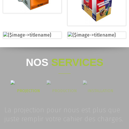
NOS
SERVICES
PROJECTION
PRODUCTION
INSTALLATION
La projection pour nous est plus que
juste remplir votre cahier des charges.