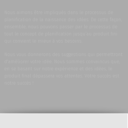
Nous aimons être impliqués dans le processus de
planification de la naissance des idées. De cette façon,
ensemble, nous pouvons passer par le processus de
tout le concept de planification jusqu’au produit fini
qui convient le mieux à vos besoins.
Nous vous donnerons des suggestions qui permettront
d'améliorer votre idée. Nous sommes convaincus que,
en se basant sur notre expérience et des idées, le
produit final dépassera vos attentes. Votre succès est
notre succès !